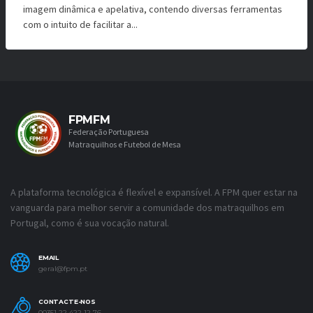
imagem dinâmica e apelativa, contendo diversas ferramentas
com o intuito de facilitar a...
FPMFM
Federação Portuguesa
Matraquilhos e Futebol de Mesa
A plataforma tecnológica é flexível e expansível. A FPM quer estar na
vanguarda para melhor servir a comunidade dos matraquilhos em
Portugal, como é sua vocação natural.
EMAIL
geral@fpm.pt
CONTACTE-NOS
00351 22 422 12 76