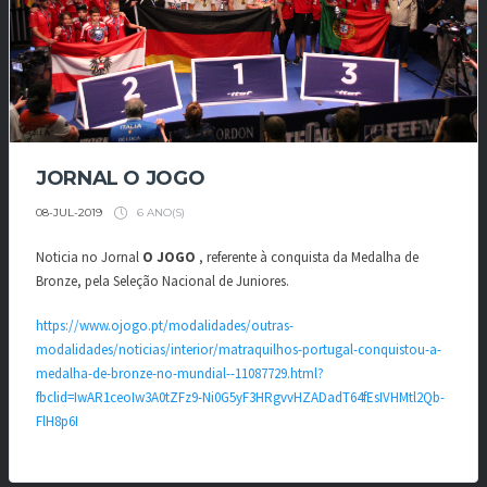
JORNAL O JOGO
6 ANO(S)
08-JUL-2019
Noticia no Jornal
O JOGO
, referente à conquista da Medalha de
Bronze, pela Seleção Nacional de Juniores.
https://www.ojogo.pt/modalidades/outras-
modalidades/noticias/interior/matraquilhos-portugal-conquistou-a-
medalha-de-bronze-no-mundial--11087729.html?
fbclid=IwAR1ceoIw3A0tZFz9-Ni0G5yF3HRgvvHZADadT64fEsIVHMtl2Qb-
FlH8p6I