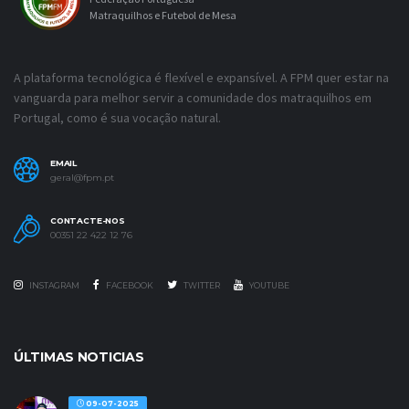
Matraquilhos e Futebol de Mesa
A plataforma tecnológica é flexível e expansível. A FPM quer estar na
vanguarda para melhor servir a comunidade dos matraquilhos em
Portugal, como é sua vocação natural.
EMAIL
geral@fpm.pt
CONTACTE-NOS
00351 22 422 12 76
INSTAGRAM
FACEBOOK
TWITTER
YOUTUBE
ÚLTIMAS NOTICIAS
09-07-2025