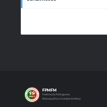
FPMFM
Federação Portuguesa
Matraquilhos e Futebol de Mesa