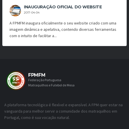
INAUGURAÇÃO OFICIAL DO WEBSITE
2017-04-04
A FPMFM inaugura oficialmente o seu website criado com uma
imagem dinâmica e apelativa, contendo diversas ferramentas
com o intuito de facilitar a...
FPMFM
Federação Portuguesa
Matraquilhos e Futebol de Mesa
A plataforma tecnológica é flexível e expansível. A FPM quer estar na
vanguarda para melhor servir a comunidade dos matraquilhos em
Portugal, como é sua vocação natural.