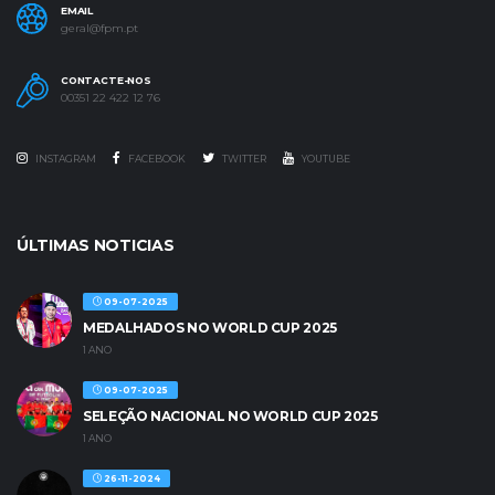
EMAIL
geral@fpm.pt
CONTACTE-NOS
00351 22 422 12 76
INSTAGRAM
FACEBOOK
TWITTER
YOUTUBE
ÚLTIMAS NOTICIAS
09-07-2025
MEDALHADOS NO WORLD CUP 2025
1 ANO
09-07-2025
SELEÇÃO NACIONAL NO WORLD CUP 2025
1 ANO
26-11-2024