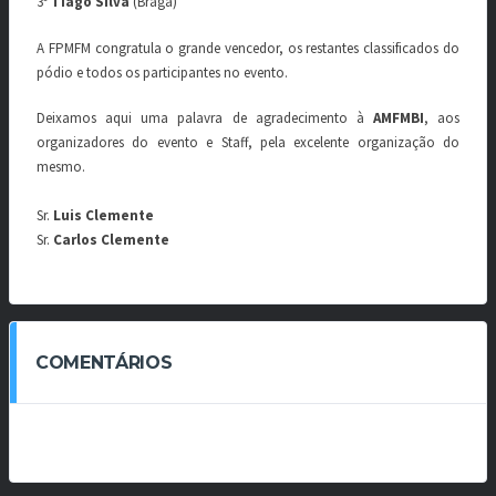
3º
Tiago Silva
(Braga)
A FPMFM congratula o grande vencedor, os restantes classificados do
pódio e todos os participantes no evento.
Deixamos aqui uma palavra de agradecimento à
AMFMBI
, aos
organizadores do evento e Staff, pela excelente organização do
mesmo.
Sr.
Luis Clemente
Sr.
Carlos Clemente
COMENTÁRIOS