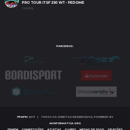
PRO TOUR ITSF 250 WT - PEDOME
2 ANO(S)
PARCEIROS:
FPMFM
2017 | TODOS OS DIREITOS RESERVADOS, POWERED BY
AVINFORMATICA.ORG
FPMFM
COMPETIÇÕES
ATLETAS
CLUBES
MESAS DE JOGO
SELEÇÕES