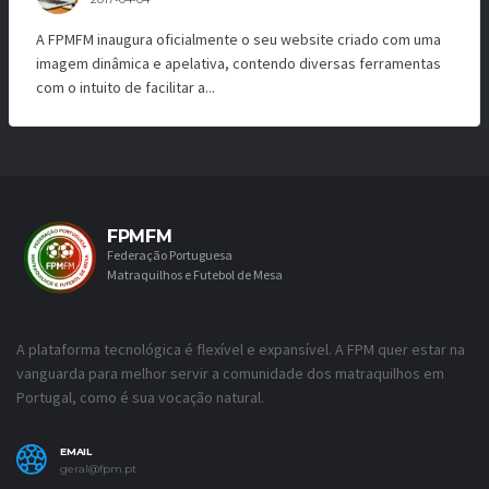
A FPMFM inaugura oficialmente o seu website criado com uma
imagem dinâmica e apelativa, contendo diversas ferramentas
com o intuito de facilitar a...
FPMFM
Federação Portuguesa
Matraquilhos e Futebol de Mesa
A plataforma tecnológica é flexível e expansível. A FPM quer estar na
vanguarda para melhor servir a comunidade dos matraquilhos em
Portugal, como é sua vocação natural.
EMAIL
geral@fpm.pt