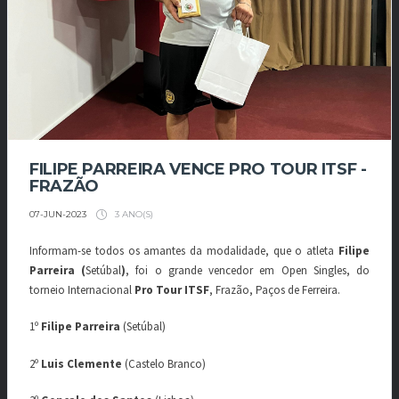
FILIPE PARREIRA VENCE PRO TOUR ITSF -
FRAZÃO
3 ANO(S)
07-JUN-2023
Informam-se todos os amantes da modalidade, que o atleta
Filipe
Parreira (
Setúbal
)
, foi o grande vencedor em Open Singles, do
torneio Internacional
Pro Tour ITSF
, Frazão, Paços de Ferreira.
1º
Filipe Parreira
(Setúbal)
2º
Luis Clemente
(Castelo Branco)