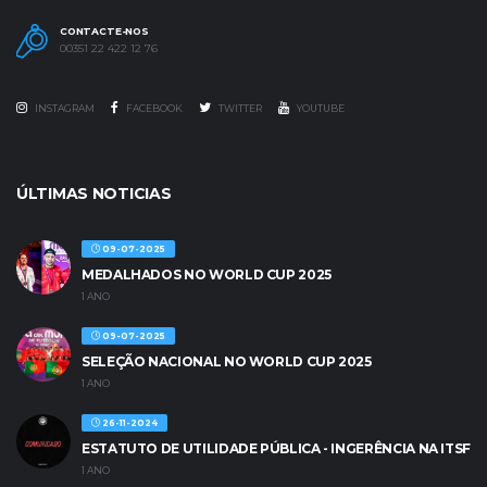
CONTACTE-NOS
00351 22 422 12 76
INSTAGRAM
FACEBOOK
TWITTER
YOUTUBE
ÚLTIMAS NOTICIAS
09-07-2025
MEDALHADOS NO WORLD CUP 2025
1 ANO
09-07-2025
SELEÇÃO NACIONAL NO WORLD CUP 2025
1 ANO
26-11-2024
ESTATUTO DE UTILIDADE PÚBLICA - INGERÊNCIA NA ITSF
1 ANO