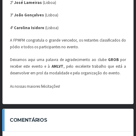
2º
José Lameiras
(Lisboa)
3º
João Gonçalves
(Lisboa)
4º
Carolina Isidoro
(Lisboa)
A FPMFM congratula o grande vencedor, os restantes classificados do
pódio e todos os participantes no evento.
Deixamos aqui uma palavra de agradecimento ao clube
GROB
por
receber este evento
e à
AMLVT
, pelo excelente trabalho que está a
desenvolver em prol da modalidade e pela organização do evento.
As nossas maiores felicitações!
COMENTÁRIOS