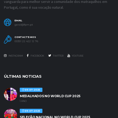
vanguarda para melhor servir a comunidade dos matraquilhos em
Portugal, como é sua vocação natural.
EMAIL
geral@fpm.pt
CONTACTE-NOS
00351 22 422 12 76
INSTAGRAM
FACEBOOK
TWITTER
YOUTUBE
ÚLTIMAS NOTICIAS
09-07-2025
MEDALHADOS NO WORLD CUP 2025
1 ANO
09-07-2025
SELEÇÃO NACIONAL NO WORLD CUP 2025