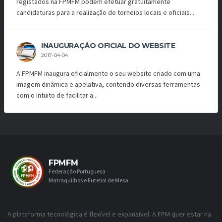
registados na FPMFM podem efetuar gratuitamente
candidaturas para a realização de torneios locais e oficiais...
INAUGURAÇÃO OFICIAL DO WEBSITE
2017-04-04
A FPMFM inaugura oficialmente o seu website criado com uma
imagem dinâmica e apelativa, contendo diversas ferramentas
com o intuito de facilitar a...
FPMFM
Federação Portuguesa
Matraquilhos e Futebol de Mesa
A plataforma tecnológica é flexível e expansível. A FPM quer estar na