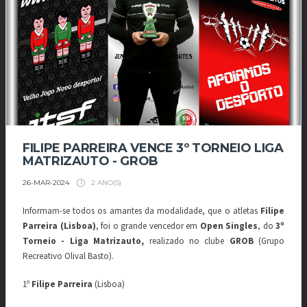
FILIPE PARREIRA VENCE 3º TORNEIO LIGA
MATRIZAUTO - GROB
2 ANO(S)
26-MAR-2024
Informam-se todos os amantes da modalidade, que o atletas
Filipe
Parreira (Lisboa)
, foi o grande vencedor em
Open Singles
, do
3º
Torneio - Liga Matrizauto,
realizado no clube
GROB
(Grupo
Recreativo Olival Basto).
1º
Filipe Parreira
(Lisboa)