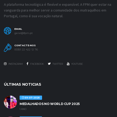
A plataforma tecnológica é flexível e expansível. A FPM quer estar na
vanguarda para melhor servir a comunidade dos matraquilhos em
Portugal, como é sua vocação natural.
EMAIL
geral@fpm.pt
CONTACTE-NOS
00351 22 422 12 76
INSTAGRAM
FACEBOOK
TWITTER
YOUTUBE
ÚLTIMAS NOTICIAS
09-07-2025
MEDALHADOS NO WORLD CUP 2025
1 ANO