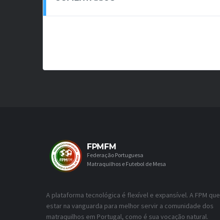
FPMFM
Federação Portuguesa
Matraquilhos e Futebol de Mesa
A plataforma tecnológica é flexível e expansível. A FPM que
estar na vanguarda para melhor servir a comunidade dos
matraquilhos em Portugal, como é sua vocação natural.