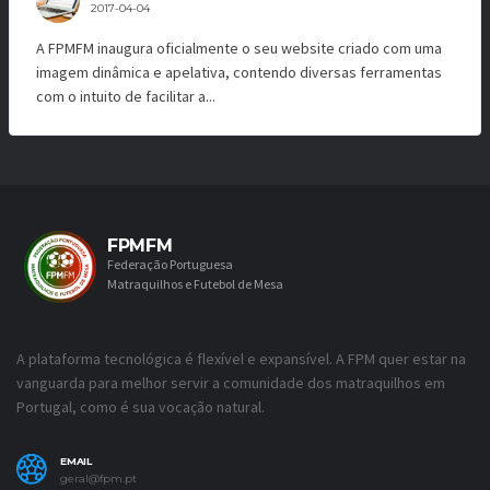
2017-04-04
A FPMFM inaugura oficialmente o seu website criado com uma
imagem dinâmica e apelativa, contendo diversas ferramentas
com o intuito de facilitar a...
FPMFM
Federação Portuguesa
Matraquilhos e Futebol de Mesa
A plataforma tecnológica é flexível e expansível. A FPM quer estar na
vanguarda para melhor servir a comunidade dos matraquilhos em
Portugal, como é sua vocação natural.
EMAIL
geral@fpm.pt