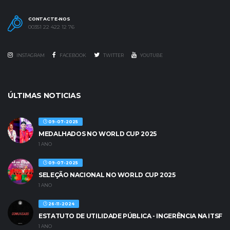
CONTACTE-NOS
00351 22 422 12 76
INSTAGRAM
FACEBOOK
TWITTER
YOUTUBE
ÚLTIMAS NOTICIAS
09-07-2025
MEDALHADOS NO WORLD CUP 2025
1 ANO
09-07-2025
SELEÇÃO NACIONAL NO WORLD CUP 2025
1 ANO
26-11-2024
ESTATUTO DE UTILIDADE PÚBLICA - INGERÊNCIA NA ITSF
1 ANO