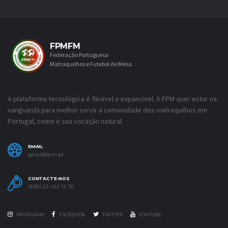
FPMFM
Federação Portuguesa
Matraquilhos e Futebol de Mesa
A plataforma tecnológica é flexível e expansível. A FPM quer estar na
vanguarda para melhor servir a comunidade dos matraquilhos em
Portugal, como é sua vocação natural.
EMAIL
geral@fpm.pt
CONTACTE-NOS
00351 22 422 12 76
INSTAGRAM
FACEBOOK
TWITTER
YOUTUBE