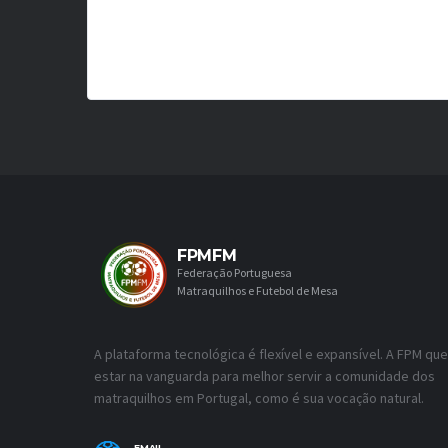
FPMFM
Federação Portuguesa
Matraquilhos e Futebol de Mesa
A plataforma tecnológica é flexível e expansível. A FPM que
estar na vanguarda para melhor servir a comunidade dos
matraquilhos em Portugal, como é sua vocação natural.
EMAIL