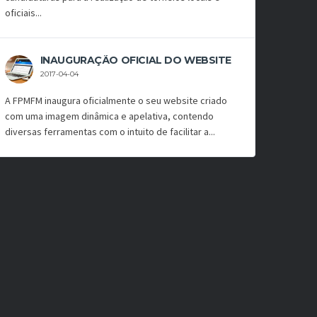
oficiais...
INAUGURAÇÃO OFICIAL DO WEBSITE
2017-04-04
A FPMFM inaugura oficialmente o seu website criado
com uma imagem dinâmica e apelativa, contendo
diversas ferramentas com o intuito de facilitar a...