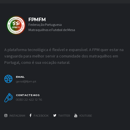
FPMFM
Federação Portuguesa
Matraquilhos e Futebol de Mesa
A plataforma tecnológica é flexível e expansível. A FPM quer estar na
vanguarda para melhor servir a comunidade dos matraquilhos em
Portugal, como é sua vocação natural.
EMAIL
geral@fpm.pt
CONTACTE-NOS
00351 22 422 12 76
INSTAGRAM
FACEBOOK
TWITTER
YOUTUBE