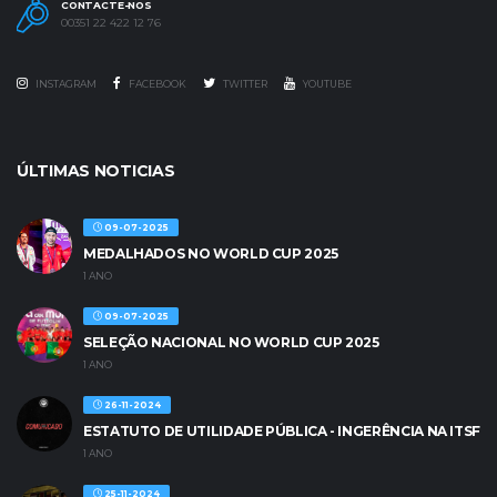
CONTACTE-NOS
00351 22 422 12 76
INSTAGRAM
FACEBOOK
TWITTER
YOUTUBE
ÚLTIMAS NOTICIAS
09-07-2025
MEDALHADOS NO WORLD CUP 2025
1 ANO
09-07-2025
SELEÇÃO NACIONAL NO WORLD CUP 2025
1 ANO
26-11-2024
ESTATUTO DE UTILIDADE PÚBLICA - INGERÊNCIA NA ITSF
1 ANO
25-11-2024