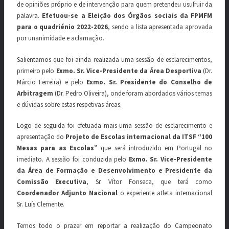
de opiniões próprio e de intervenção para quem pretendeu usufruir da
palavra.
Efetuou-se a Eleição dos Órgãos sociais da FPMFM
para o quadriénio 2022-2026
, sendo a lista apresentada aprovada
por unanimidade e aclamação.
Salientamos que foi ainda realizada uma sessão de esclarecimentos,
primeiro pelo
Exmo. Sr. Vice-Presidente da Área Desportiva
(Dr.
Márcio Ferreira) e pelo
Exmo. Sr. Presidente do Conselho de
Arbitragem
(Dr. Pedro Oliveira), onde foram abordados vários temas
e dúvidas sobre estas respetivas áreas.
Logo de seguida foi efetuada mais uma sessão de esclarecimento e
apresentação do
Projeto de Escolas internacional da ITSF “100
Mesas para as Escolas”
que será introduzido em Portugal no
imediato. A sessão foi conduzida pelo
Exmo. Sr. Vice-Presidente
da Área de Formação e Desenvolvimento e Presidente da
Comissão Executiva
, Sr. Vítor Fonseca, que terá como
Coordenador Adjunto Nacional
o experiente atleta internacional
Sr. Luís Clemente.
Temos todo o prazer em reportar a realização do Campeonato