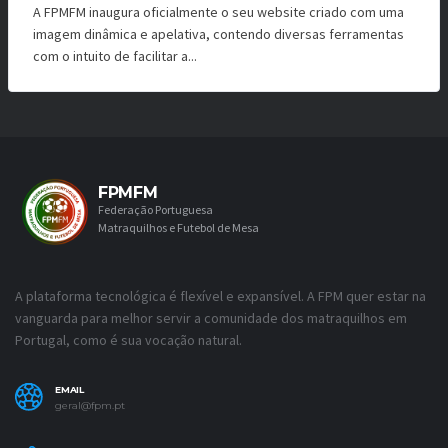
A FPMFM inaugura oficialmente o seu website criado com uma
imagem dinâmica e apelativa, contendo diversas ferramentas
com o intuito de facilitar a...
FPMFM
Federação Portuguesa
Matraquilhos e Futebol de Mesa
A plataforma tecnológica é flexível e expansível. A FPM quer estar na
vanguarda para melhor servir a comunidade dos matraquilhos em
Portugal, como é sua vocação natural.
EMAIL
geral@fpm.pt