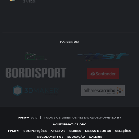
2 ANO(S)
PARCEIROS:
FPMFM
2017 | TODOS OS DIREITOS RESERVADOS, POWERED BY
AVINFORMATICA.ORG
FPMFM
COMPETIÇÕES
ATLETAS
CLUBES
MESAS DE JOGO
SELEÇÕES
REGULAMENTOS
EDUCAÇÃO
GALERIA