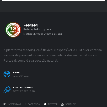
FPMFM
Federação Portuguesa
Matraquilhos e Futebol de Mesa
A plataforma tecnológica é flexível e expansível. A FPM quer estar na
vanguarda para melhor servir a comunidade dos matraquilhos em
Portugal, como é sua vocação natural.
EMAIL
geral@fpm.pt
CONTACTE-NOS
00351 22 422 12 76
INSTAGRAM
FACEBOOK
TWITTER
YOUTUBE