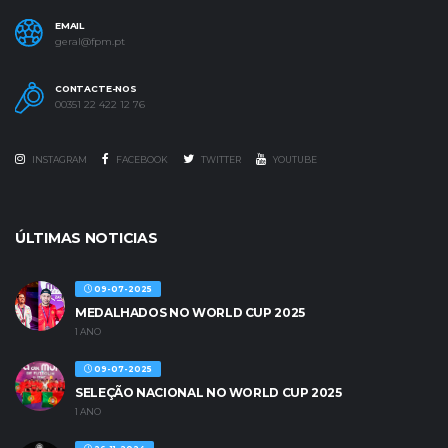
EMAIL
geral@fpm.pt
CONTACTE-NOS
00351 22 422 12 76
INSTAGRAM
FACEBOOK
TWITTER
YOUTUBE
ÚLTIMAS NOTICIAS
09-07-2025
MEDALHADOS NO WORLD CUP 2025
1 ANO
09-07-2025
SELEÇÃO NACIONAL NO WORLD CUP 2025
1 ANO