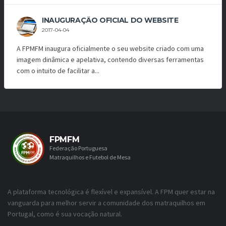
INAUGURAÇÃO OFICIAL DO WEBSITE
2017-04-04
A FPMFM inaugura oficialmente o seu website criado com uma
imagem dinâmica e apelativa, contendo diversas ferramentas
com o intuito de facilitar a...
FPMFM
Federação Portuguesa
Matraquilhos e Futebol de Mesa
A plataforma tecnológica é flexível e expansível. A FPM quer estar na
vanguarda para melhor servir a comunidade dos matraquilhos em
Portugal, como é sua vocação natural.