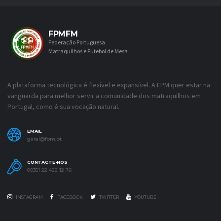
FPMFM
Federação Portuguesa
Matraquilhos e Futebol de Mesa
A plataforma tecnológica é flexível e expansível. A FPM quer estar na
vanguarda para melhor servir a comunidade dos matraquilhos em
Portugal, como é sua vocação natural.
EMAIL
geral@fpm.pt
CONTACTE-NOS
00351 22 422 12 76
INSTAGRAM
FACEBOOK
TWITTER
YOUTUBE