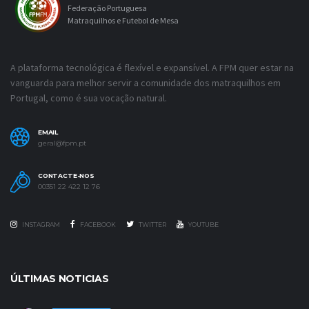
Federação Portuguesa
Matraquilhos e Futebol de Mesa
A plataforma tecnológica é flexível e expansível. A FPM quer estar na
vanguarda para melhor servir a comunidade dos matraquilhos em
Portugal, como é sua vocação natural.
EMAIL
geral@fpm.pt
CONTACTE-NOS
00351 22 422 12 76
INSTAGRAM
FACEBOOK
TWITTER
YOUTUBE
ÚLTIMAS NOTICIAS