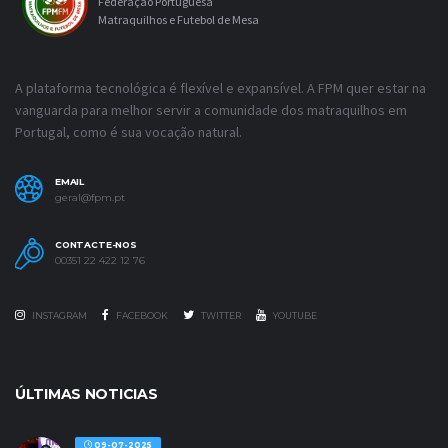
Federação Portuguesa
Matraquilhos e Futebol de Mesa
A plataforma tecnológica é flexível e expansível. A FPM quer estar na
vanguarda para melhor servir a comunidade dos matraquilhos em
Portugal, como é sua vocação natural.
EMAIL
geral@fpm.pt
CONTACTE-NOS
00351 22 422 12 76
INSTAGRAM
FACEBOOK
TWITTER
YOUTUBE
ÚLTIMAS NOTICIAS
09-07-2025