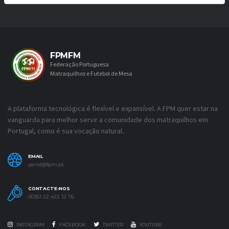
FPMFM
Federação Portuguesa
Matraquilhos e Futebol de Mesa
A plataforma tecnológica é flexível e expansível. A FPM quer estar na
vanguarda para melhor servir a comunidade dos matraquilhos em
Portugal, como é sua vocação natural.
EMAIL
geral@fpm.pt
CONTACTE-NOS
00351 22 422 12 76
INSTAGRAM
FACEBOOK
TWITTER
YOUTUBE