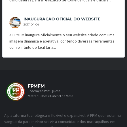
candidaturas para a realização de torneios locais e oficiais...
INAUGURAÇÃO OFICIAL DO WEBSITE
2017-04-04
A FPMFM inaugura oficialmente o seu website criado com uma
imagem dinâmica e apelativa, contendo diversas ferramentas
com o intuito de facilitar a...
FPMFM
Federação Portuguesa
Matraquilhos e Futebol de Mesa
A plataforma tecnológica é flexível e expansível. A FPM quer estar na
vanguarda para melhor servir a comunidade dos matraquilhos em