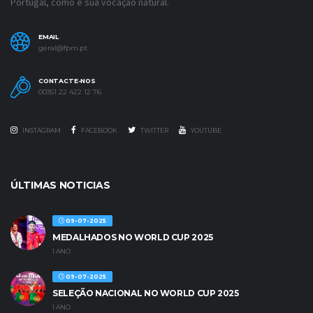
Portugal, como é sua vocação natural.
EMAIL
geral@fpm.pt
CONTACTE-NOS
00351 22 422 12 76
INSTAGRAM
FACEBOOK
TWITTER
YOUTUBE
ÚLTIMAS NOTICIAS
09-07-2025
MEDALHADOS NO WORLD CUP 2025
1 ANO
09-07-2025
SELEÇÃO NACIONAL NO WORLD CUP 2025
1 ANO