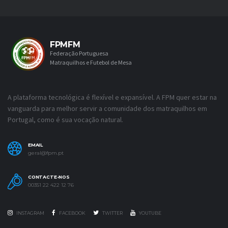
FPMFM
Federação Portuguesa
Matraquilhos e Futebol de Mesa
A plataforma tecnológica é flexível e expansível. A FPM quer estar na
vanguarda para melhor servir a comunidade dos matraquilhos em
Portugal, como é sua vocação natural.
EMAIL
geral@fpm.pt
CONTACTE-NOS
00351 22 422 12 76
INSTAGRAM
FACEBOOK
TWITTER
YOUTUBE