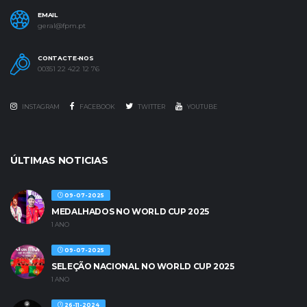
EMAIL
geral@fpm.pt
CONTACTE-NOS
00351 22 422 12 76
INSTAGRAM
FACEBOOK
TWITTER
YOUTUBE
ÚLTIMAS NOTICIAS
09-07-2025
MEDALHADOS NO WORLD CUP 2025
1 ANO
09-07-2025
SELEÇÃO NACIONAL NO WORLD CUP 2025
1 ANO
26-11-2024