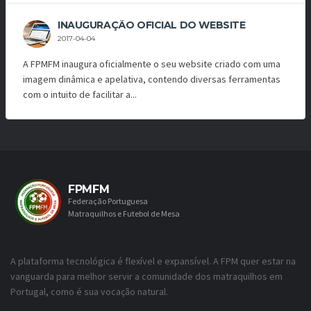
INAUGURAÇÃO OFICIAL DO WEBSITE
2017-04-04
A FPMFM inaugura oficialmente o seu website criado com uma
imagem dinâmica e apelativa, contendo diversas ferramentas
com o intuito de facilitar a...
FPMFM
Federação Portuguesa
Matraquilhos e Futebol de Mesa
A plataforma tecnológica é flexível e expansível. A FPM quer estar na
vanguarda para melhor servir a comunidade dos matraquilhos em
Portugal, como é sua vocação natural.