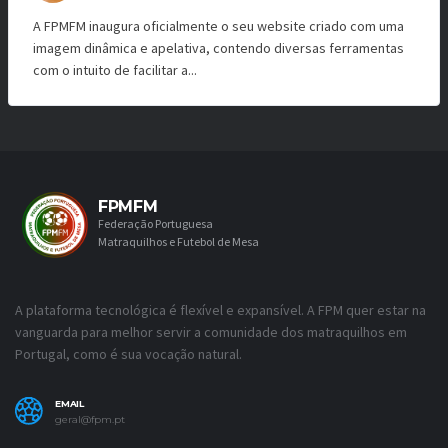
A FPMFM inaugura oficialmente o seu website criado com uma
imagem dinâmica e apelativa, contendo diversas ferramentas
com o intuito de facilitar a...
FPMFM
Federação Portuguesa
Matraquilhos e Futebol de Mesa
A plataforma tecnológica é flexível e expansível. A FPM quer estar na
vanguarda para melhor servir a comunidade dos matraquilhos em
Portugal, como é sua vocação natural.
EMAIL
geral@fpm.pt