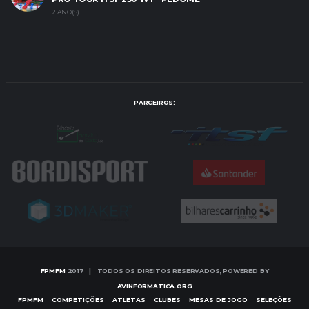
2 ANO(S)
PARCEIROS:
FPMFM
2017 | TODOS OS DIREITOS RESERVADOS, POWERED BY
AVINFORMATICA.ORG
FPMFM
COMPETIÇÕES
ATLETAS
CLUBES
MESAS DE JOGO
SELEÇÕES