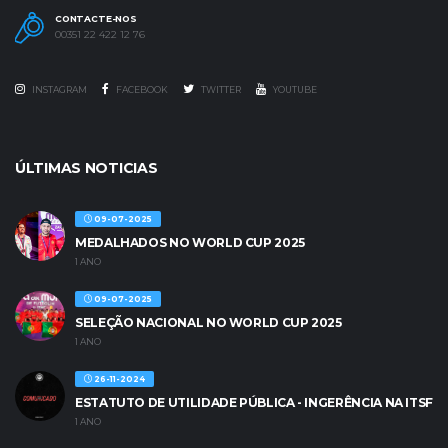
CONTACTE-NOS
00351 22 422 12 76
INSTAGRAM
FACEBOOK
TWITTER
YOUTUBE
ÚLTIMAS NOTICIAS
09-07-2025
MEDALHADOS NO WORLD CUP 2025
1 ANO
09-07-2025
SELEÇÃO NACIONAL NO WORLD CUP 2025
1 ANO
26-11-2024
ESTATUTO DE UTILIDADE PÚBLICA - INGERÊNCIA NA ITSF
1 ANO