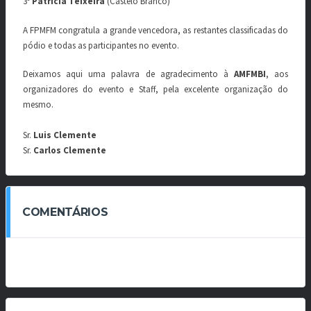
3º
Patricia Teixeira
(Castelo Branco)
A FPMFM congratula a grande vencedora, as restantes classificadas do
pódio e todas as participantes no evento.
Deixamos aqui uma palavra de agradecimento à
AMFMBI
, aos
organizadores do evento e Staff, pela excelente organização do
mesmo.
Sr.
Luis Clemente
Sr.
Carlos Clemente
COMENTÁRIOS