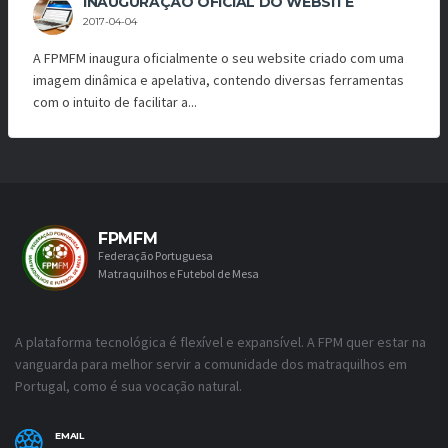
INAUGURAÇÃO OFICIAL DO WEBSITE
2017-04-04
A FPMFM inaugura oficialmente o seu website criado com uma
imagem dinâmica e apelativa, contendo diversas ferramentas
com o intuito de facilitar a...
FPMFM
Federação Portuguesa
Matraquilhos e Futebol de Mesa
A plataforma tecnológica é flexível e expansível. A FPM quer estar na
vanguarda para melhor servir a comunidade dos matraquilhos em
Portugal, como é sua vocação natural.
EMAIL