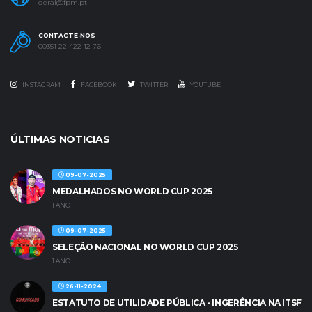
geral@fpm.pt
CONTACTE-NOS
00351 22 422 12 76
INSTAGRAM
FACEBOOK
TWITTER
YOUTUBE
ÚLTIMAS NOTICIAS
09-07-2025
MEDALHADOS NO WORLD CUP 2025
1 ANO
09-07-2025
SELEÇÃO NACIONAL NO WORLD CUP 2025
1 ANO
26-11-2024
ESTATUTO DE UTILIDADE PÚBLICA - INGERÊNCIA NA ITSF