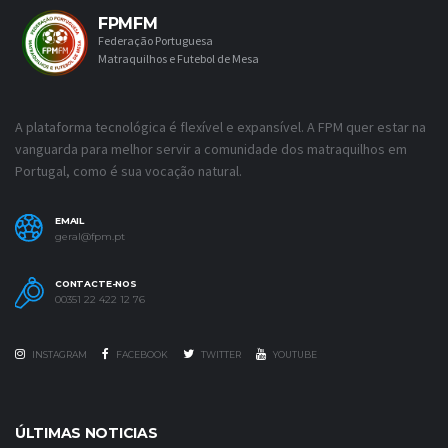
FPMFM
Federação Portuguesa
Matraquilhos e Futebol de Mesa
A plataforma tecnológica é flexível e expansível. A FPM quer estar na
vanguarda para melhor servir a comunidade dos matraquilhos em
Portugal, como é sua vocação natural.
EMAIL
geral@fpm.pt
CONTACTE-NOS
00351 22 422 12 76
INSTAGRAM
FACEBOOK
TWITTER
YOUTUBE
ÚLTIMAS NOTICIAS