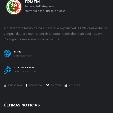
FPMFM
Federação Portuguesa
Matraquilhos e Futebol de Mesa
A plataforma tecnológica é flexível e expansível. A FPM quer estar na
vanguarda para melhor servir a comunidade dos matraquilhos em
Portugal, como é sua vocação natural.
EMAIL
geral@fpm.pt
CONTACTE-NOS
00351 22 422 12 76
INSTAGRAM
FACEBOOK
TWITTER
YOUTUBE
ÚLTIMAS NOTICIAS