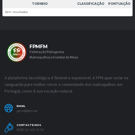
TORNEIO
CLASSIFICAÇÃO
PONTUAÇÃO
Sem resultados
FPMFM
Federação Portuguesa
Matraquilhos e Futebol de Mesa
A plataforma tecnológica é flexível e expansível. A FPM quer estar na
vanguarda para melhor servir a comunidade dos matraquilhos em
Portugal, como é sua vocação natural.
EMAIL
geral@fpm.pt
CONTACTE-NOS
00351 22 422 12 76