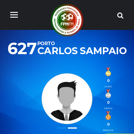
627
PORTO
CARLOS SAMPAIO
0
OURO
0
PRATA
0
BRONZE