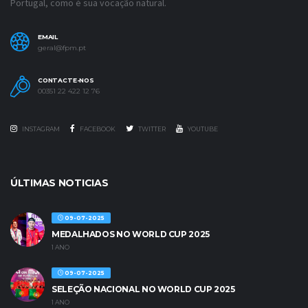
Portugal, como é sua vocação natural.
EMAIL
geral@fpm.pt
CONTACTE-NOS
00351 22 422 12 76
INSTAGRAM
FACEBOOK
TWITTER
YOUTUBE
ÚLTIMAS NOTICIAS
09-07-2025
MEDALHADOS NO WORLD CUP 2025
1 ANO
09-07-2025
SELEÇÃO NACIONAL NO WORLD CUP 2025
1 ANO