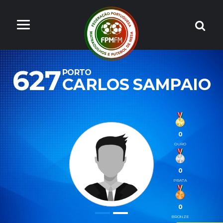
627
PORTO
CARLOS SAMPAIO
0
OURO
0
PRATA
0
BRONZE