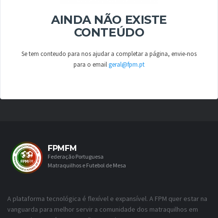
AINDA NÃO EXISTE
CONTEÚDO
Se tem conteudo para nos ajudar a completar a página, envie-nos
para o email
geral@fpm.pt
FPMFM
Federação Portuguesa
Matraquilhos e Futebol de Mesa
A plataforma tecnológica é flexível e expansível. A FPM quer estar na
vanguarda para melhor servir a comunidade dos matraquilhos em