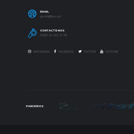
EMAIL
geral@fpm.pt
CONTACTE-NOS
00351 22 422 12 76
INSTAGRAM
FACEBOOK
TWITTER
YOUTUBE
PARCEIROS: