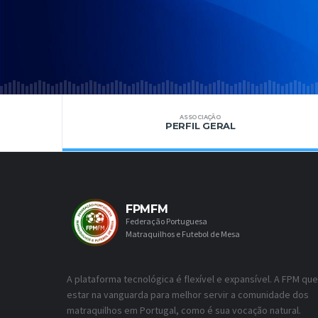
ASSOCIAÇÃO
PERFIL GERAL
FPMFM
Federação Portuguesa
Matraquilhos e Futebol de Mesa
A plataforma tecnológica é flexível e expansível. A FPM que
estar na vanguarda para melhor servir a comunidade dos
matraquilhos em Portugal, como é sua vocação natural.