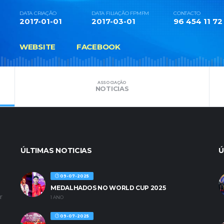
DATA CRIAÇÃO
DATA FILIAÇÃO FPMFM
CONTACTO
2017-01-01
2017-03-01
96 454 11 72
WEBSITE
FACEBOOK
ASSOCIAÇÃO
NOTICIAS
ÚLTIMAS NOTICIAS
Ú
09-07-2025
MEDALHADOS NO WORLD CUP 2025
r
1 ANO
09-07-2025