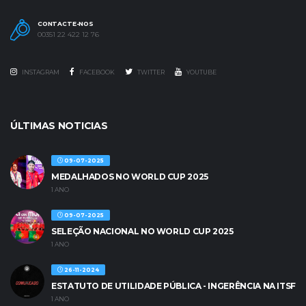
CONTACTE-NOS
00351 22 422 12 76
INSTAGRAM
FACEBOOK
TWITTER
YOUTUBE
ÚLTIMAS NOTICIAS
09-07-2025
MEDALHADOS NO WORLD CUP 2025
1 ANO
09-07-2025
SELEÇÃO NACIONAL NO WORLD CUP 2025
1 ANO
26-11-2024
ESTATUTO DE UTILIDADE PÚBLICA - INGERÊNCIA NA ITSF
1 ANO