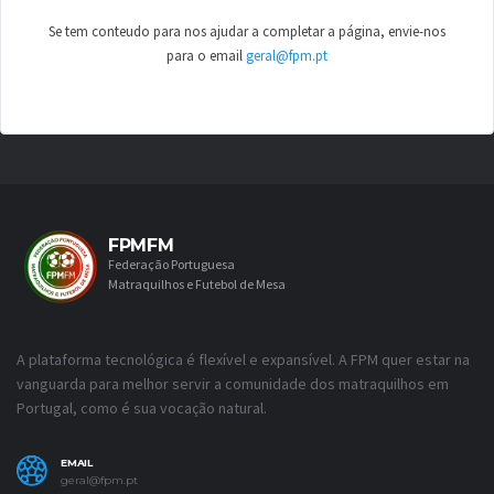
Se tem conteudo para nos ajudar a completar a página, envie-nos
para o email
geral@fpm.pt
FPMFM
Federação Portuguesa
Matraquilhos e Futebol de Mesa
A plataforma tecnológica é flexível e expansível. A FPM quer estar na
vanguarda para melhor servir a comunidade dos matraquilhos em
Portugal, como é sua vocação natural.
EMAIL
geral@fpm.pt