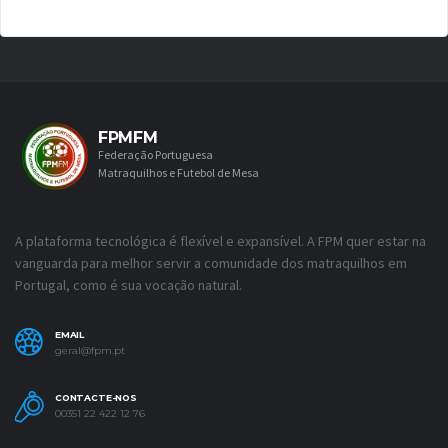
FPMFM
Federação Portuguesa
Matraquilhos e Futebol de Mesa
A plataforma tecnológica é flexível e expansível. A FPM quer estar na
vanguarda para melhor servir a comunidade dos matraquilhos em
Portugal, como é sua vocação natural.
EMAIL
geral@fpm.pt
CONTACTE-NOS
00351 22 422 12 76