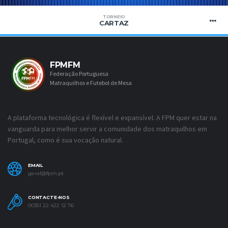
TORNEIO
CARTAZ
FPMFM
Federação Portuguesa
Matraquilhos e Futebol de Mesa
A plataforma tecnológica é flexível e expansível. A FPM quer estar na
vanguarda para melhor servir a comunidade dos matraquilhos em
Portugal, como é sua vocação natural.
EMAIL
geral@fpm.pt
CONTACTE-NOS
00351 22 422 12 76