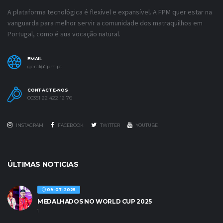
A plataforma tecnológica é flexível e expansível. A FPM quer estar na
vanguarda para melhor servir a comunidade dos matraquilhos em
Portugal, como é sua vocação natural.
EMAIL
geral@fpm.pt
CONTACTE-NOS
00351 22 422 12 76
INSTAGRAM
FACEBOOK
TWITTER
YOUTUBE
ÚLTIMAS NOTICIAS
09-07-2025
MEDALHADOS NO WORLD CUP 2025
1