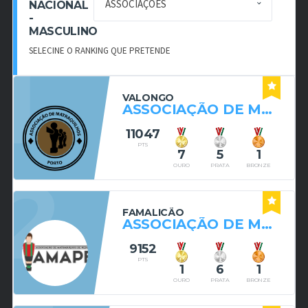
NACIONAL
-
MASCULINO
1
SELECINE O RANKING QUE PRETENDE
VALONGO
ASSOCIAÇÃO DE MATRAQUILHOS DO PORTO
11047
PTS
7
5
1
2
OURO
PRATA
BRONZE
FAMALICÃO
ASSOCIAÇÃO DE MATRAQUILHOS DE PEDOME
9152
PTS
1
6
1
OURO
PRATA
BRONZE