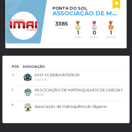
3
PONTA DO SOL
ASSOCIAÇÃO DE MATRAQUILHOS DO ARQUIPÉLAGO DA MADEIRA
3385
PTS
1
0
1
OURO
PRATA
BRONZE
POS
ASSOCIAÇÃO
A.M.F.M. BEIRA INTERIOR
4
COVILHÃ
ASSOCIAÇÃO DE MATRAQUILHOS DE LISBOA E VAL
5
SINTRA
6
Associação de Matraquilhos do Algarve