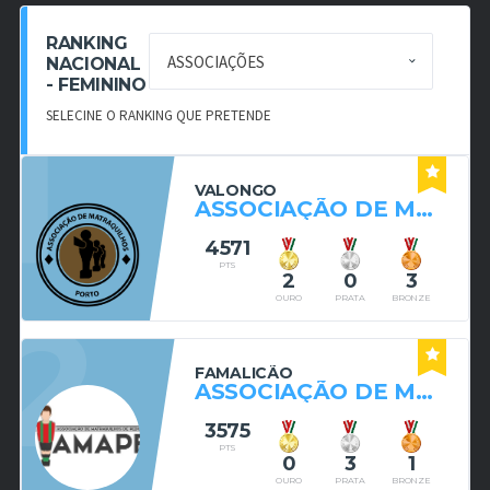
RANKING
NACIONAL
- FEMININO
1
SELECINE O RANKING QUE PRETENDE
VALONGO
ASSOCIAÇÃO DE MATRAQUILHOS DO PORTO
4571
PTS
2
0
3
2
OURO
PRATA
BRONZE
FAMALICÃO
ASSOCIAÇÃO DE MATRAQUILHOS DE PEDOME
3575
PTS
0
3
1
OURO
PRATA
BRONZE