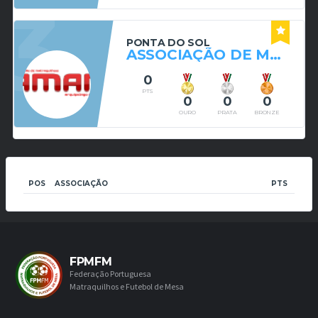
3
PONTA DO SOL
ASSOCIAÇÃO DE MATRAQUILHOS DO ARQUIPÉLAGO DA MADEIRA
0
PTS
0
0
0
OURO
PRATA
BRONZE
POS
ASSOCIAÇÃO
PTS
FPMFM
Federação Portuguesa
Matraquilhos e Futebol de Mesa