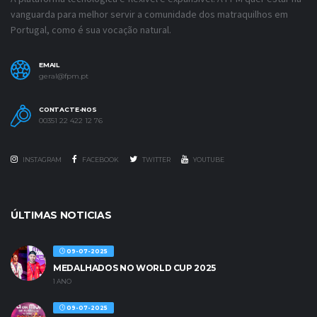
vanguarda para melhor servir a comunidade dos matraquilhos em
Portugal, como é sua vocação natural.
EMAIL
geral@fpm.pt
CONTACTE-NOS
00351 22 422 12 76
INSTAGRAM
FACEBOOK
TWITTER
YOUTUBE
ÚLTIMAS NOTICIAS
09-07-2025
MEDALHADOS NO WORLD CUP 2025
1 ANO
09-07-2025