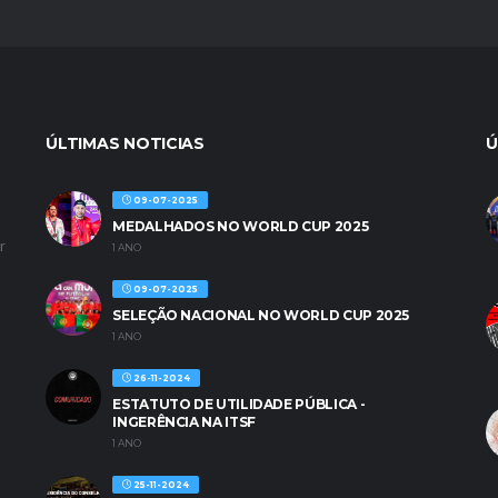
ÚLTIMAS NOTICIAS
Ú
09-07-2025
MEDALHADOS NO WORLD CUP 2025
r
1 ANO
09-07-2025
SELEÇÃO NACIONAL NO WORLD CUP 2025
1 ANO
26-11-2024
ESTATUTO DE UTILIDADE PÚBLICA -
INGERÊNCIA NA ITSF
1 ANO
25-11-2024