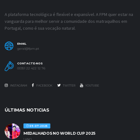
A plataforma tecnológica é flexível e expansível. A FPM quer estar na
vanguarda para melhor servir a comunidade dos matraquilhos em
Portugal, como é sua vocação natural.
EMAIL
geral@fpm.pt
CONTACTE-NOS
00351 22 422 12 76
INSTAGRAM
FACEBOOK
TWITTER
YOUTUBE
ÚLTIMAS NOTICIAS
09-07-2025
MEDALHADOS NO WORLD CUP 2025
1 ANO