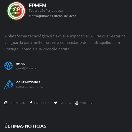
FPMFM
Federação Portuguesa
Matraquilhos e Futebol de Mesa
A plataforma tecnológica é flexível e expansível. A FPM quer estar na
vanguarda para melhor servir a comunidade dos matraquilhos em
Portugal, como é sua vocação natural.
EMAIL
geral@fpm.pt
CONTACTE-NOS
00351 22 422 12 76
INSTAGRAM
FACEBOOK
TWITTER
YOUTUBE
ÚLTIMAS NOTICIAS