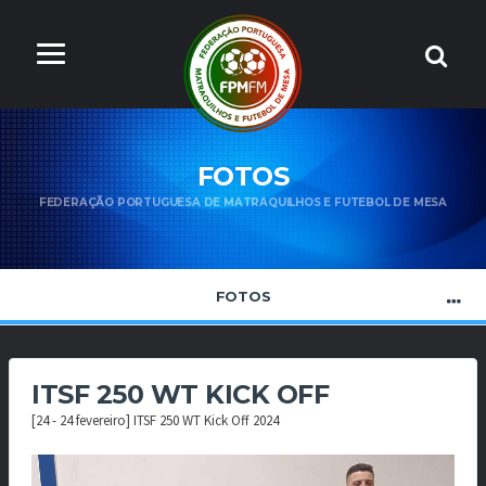
FOTOS
FEDERAÇÃO PORTUGUESA DE MATRAQUILHOS E FUTEBOL DE MESA
FOTOS
ITSF 250 WT KICK OFF
[24 - 24 fevereiro] ITSF 250 WT Kick Off 2024