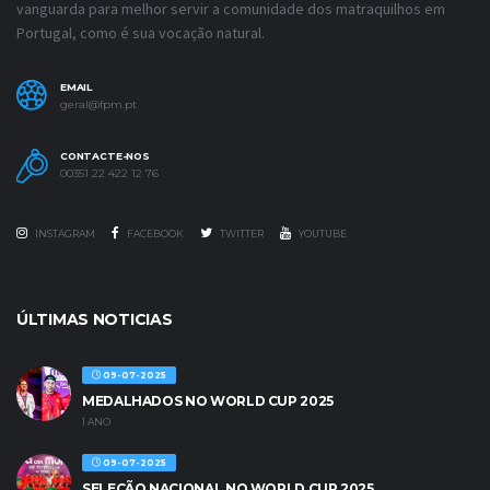
vanguarda para melhor servir a comunidade dos matraquilhos em
Portugal, como é sua vocação natural.
EMAIL
geral@fpm.pt
CONTACTE-NOS
00351 22 422 12 76
INSTAGRAM
FACEBOOK
TWITTER
YOUTUBE
ÚLTIMAS NOTICIAS
09-07-2025
MEDALHADOS NO WORLD CUP 2025
1 ANO
09-07-2025
SELEÇÃO NACIONAL NO WORLD CUP 2025