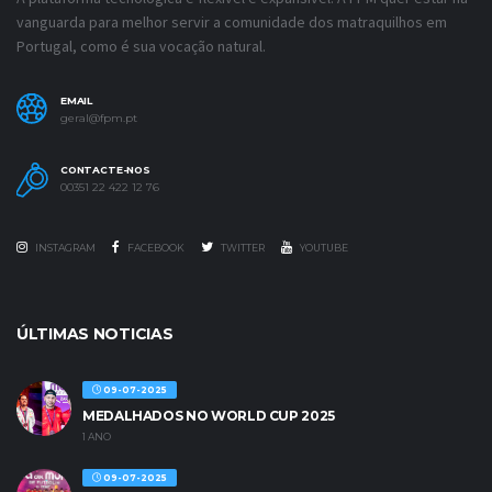
vanguarda para melhor servir a comunidade dos matraquilhos em
Portugal, como é sua vocação natural.
EMAIL
geral@fpm.pt
CONTACTE-NOS
00351 22 422 12 76
INSTAGRAM
FACEBOOK
TWITTER
YOUTUBE
ÚLTIMAS NOTICIAS
09-07-2025
MEDALHADOS NO WORLD CUP 2025
1 ANO
09-07-2025