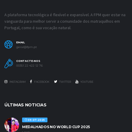
A plataforma tecnológica é flexível e expansível. A FPM quer estar na
vanguarda para melhor servir a comunidade dos matraquilhos em
Portugal, como é sua vocação natural.
EMAIL
geral@fpm.pt
CONTACTE-NOS
00351 22 422 12 76
INSTAGRAM
FACEBOOK
TWITTER
YOUTUBE
ÚLTIMAS NOTICIAS
09-07-2025
MEDALHADOS NO WORLD CUP 2025