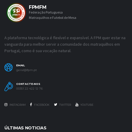
FPMFM
Federação Portuguesa
Matraquilhos e Futebol de Mesa
A plataforma tecnológica é flexível e expansível. A FPM quer estar na
vanguarda para melhor servir a comunidade dos matraquilhos em
Portugal, como é sua vocação natural.
EMAIL
geral@fpm.pt
CONTACTE-NOS
00351 22 422 12 76
INSTAGRAM
FACEBOOK
TWITTER
YOUTUBE
ÚLTIMAS NOTICIAS