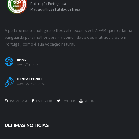
Federação Portuguesa
Matraquilhos e Futebol de Mesa
A plataforma tecnológica é flexível e expansível. A FPM quer estar na
vanguarda para melhor servir a comunidade dos matraquilhos em
Portugal, como é sua vocação natural.
EMAIL
geral@fpm.pt
CONTACTE-NOS
00351 22 422 12 76
INSTAGRAM
FACEBOOK
TWITTER
YOUTUBE
ÚLTIMAS NOTICIAS