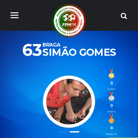
63
BRAGA
SIMÃO GOMES
0
OURO
0
PRATA
0
BRONZE