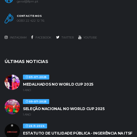
geral@fpm.pt
CONTACTE-NOS
00351 22 422 12 76
INSTAGRAM
FACEBOOK
TWITTER
YOUTUBE
ÚLTIMAS NOTICIAS
09-07-2025
MEDALHADOS NO WORLD CUP 2025
1 ANO
09-07-2025
SELEÇÃO NACIONAL NO WORLD CUP 2025
1 ANO
26-11-2024
ESTATUTO DE UTILIDADE PÚBLICA - INGERÊNCIA NA ITSF