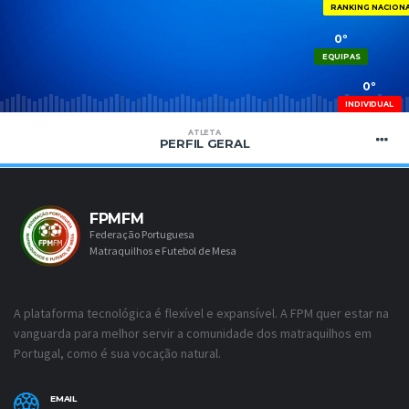
RANKING NACION
0º
EQUIPAS
0º
INDIVIDUAL
ATLETA
PERFIL GERAL
FPMFM
Federação Portuguesa
Matraquilhos e Futebol de Mesa
A plataforma tecnológica é flexível e expansível. A FPM quer estar na
vanguarda para melhor servir a comunidade dos matraquilhos em
Portugal, como é sua vocação natural.
EMAIL