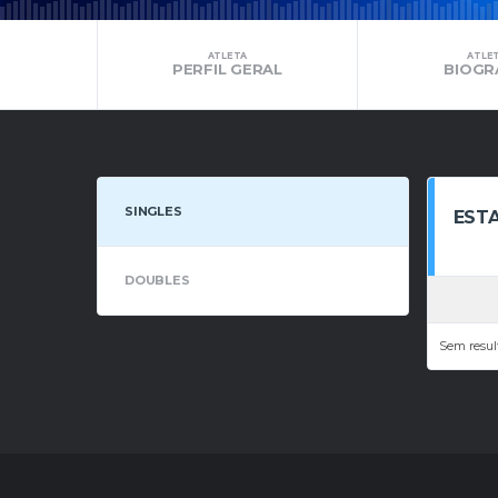
ATLETA
ATLE
PERFIL GERAL
BIOGR
SINGLES
ESTA
DOUBLES
Sem resul