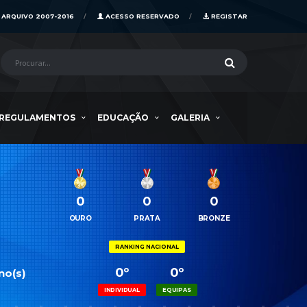
ARQUIVO 2007-2016
ACESSO RESERVADO
REGISTAR
REGULAMENTOS
EDUCAÇÃO
GALERIA
0
0
0
OURO
PRATA
BRONZE
RANKING NACIONAL
0º
0º
no(s)
INDIVIDUAL
EQUIPAS