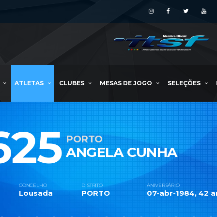
ATLETAS
CLUBES
MESAS DE JOGO
SELEÇÕES
625
PORTO
ANGELA CUNHA
CONCELHO
DISTRITO
ANIVERSÁRIO
Lousada
PORTO
07-abr-1984, 42 a