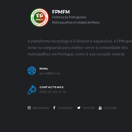
FPMFM
Federação Portuguesa
Matraquilhos e Futebol de Mesa
A plataforma tecnológica é flexível e expansível. A FPM que
estar na vanguarda para melhor servir a comunidade dos
matraquilhos em Portugal, como é sua vocação natural.
EMAIL
geral@fpm.pt
CONTACTE-NOS
00351 22 422 12 76
INSTAGRAM
FACEBOOK
TWITTER
YOUTUBE