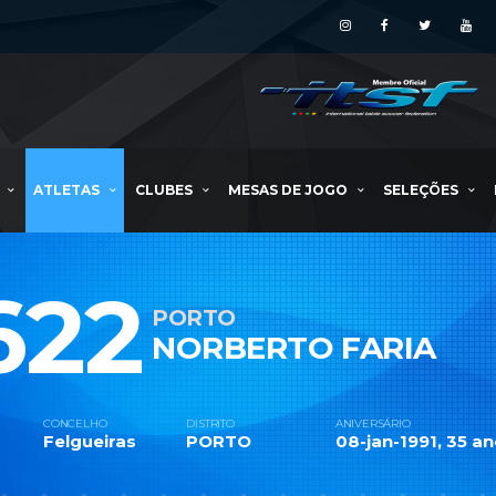
ATLETAS
CLUBES
MESAS DE JOGO
SELEÇÕES
622
PORTO
NORBERTO FARIA
CONCELHO
DISTRITO
ANIVERSÁRIO
Felgueiras
PORTO
08-jan-1991, 35 an