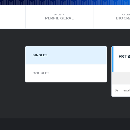
ATLETA
ATLE
PERFIL GERAL
BIOGR
SINGLES
ESTA
DOUBLES
Sem resul