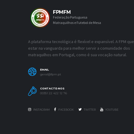
FPMFM
Federação Portuguesa
Matraquilhos e Futebol de Mesa
A plataforma tecnológica é flexível e expansível. A FPM que
estar na vanguarda para melhor servir a comunidade dos
matraquilhos em Portugal, como é sua vocação natural.
EMAIL
geral@fpm.pt
CONTACTE-NOS
00351 22 422 12 76
INSTAGRAM
FACEBOOK
TWITTER
YOUTUBE