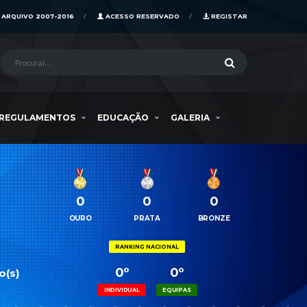
ARQUIVO 2007-2016
ACESSO RESERVADO
REGISTAR
REGULAMENTOS
EDUCAÇÃO
GALERIA
0
0
0
OURO
PRATA
BRONZE
RANKING NACIONAL
0º
0º
o(s)
INDIVIDUAL
EQUIPAS