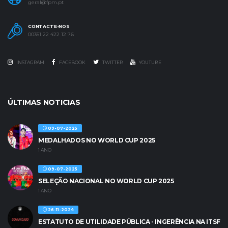
geral@fpm.pt
CONTACTE-NOS
00351 22 422 12 76
INSTAGRAM
FACEBOOK
TWITTER
YOUTUBE
ÚLTIMAS NOTICIAS
09-07-2025
MEDALHADOS NO WORLD CUP 2025
1 ANO
09-07-2025
SELEÇÃO NACIONAL NO WORLD CUP 2025
1 ANO
26-11-2024
ESTATUTO DE UTILIDADE PÚBLICA - INGERÊNCIA NA ITSF