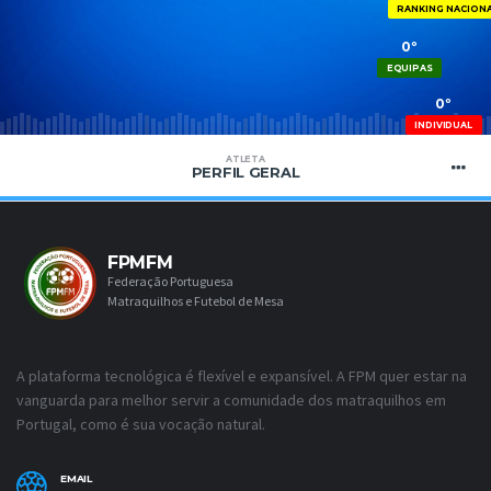
RANKING NACION
0º
EQUIPAS
0º
INDIVIDUAL
ATLETA
PERFIL GERAL
FPMFM
Federação Portuguesa
Matraquilhos e Futebol de Mesa
A plataforma tecnológica é flexível e expansível. A FPM quer estar na
vanguarda para melhor servir a comunidade dos matraquilhos em
Portugal, como é sua vocação natural.
EMAIL