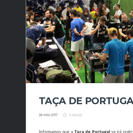
TAÇA DE PORTUGA
26-MAI-2017
9 ANO(S)
Informamos que a
Taça de Portugal
se irá reali