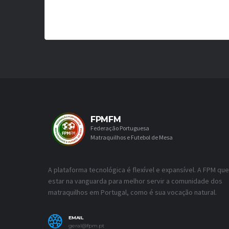
FPMFM
Federação Portuguesa
Matraquilhos e Futebol de Mesa
A plataforma tecnológica é flexível e expansível. A FPM que
estar na vanguarda para melhor servir a comunidade dos
matraquilhos em Portugal, como é sua vocação natural.
EMAIL
geral@fpm.pt