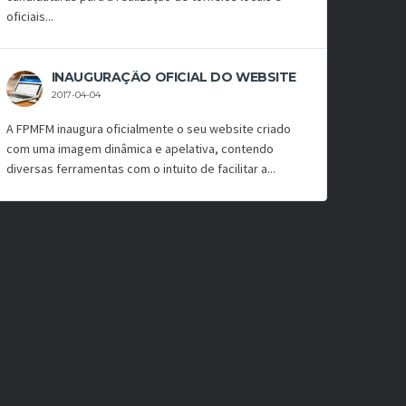
oficiais...
INAUGURAÇÃO OFICIAL DO WEBSITE
2017-04-04
A FPMFM inaugura oficialmente o seu website criado
com uma imagem dinâmica e apelativa, contendo
diversas ferramentas com o intuito de facilitar a...