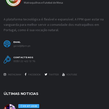
Matraquilhos e Futebol de Mesa
A plataforma tecnológica é flexível e expansível. A FPM quer estar na
vanguarda para melhor servir a comunidade dos matraquilhos em
Portugal, como é sua vocação natural.
EMAIL
geral@fpm.pt
CONTACTE-NOS
00351 22 422 12 76
INSTAGRAM
FACEBOOK
TWITTER
YOUTUBE
ÚLTIMAS NOTICIAS
09-07-2025