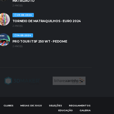
MATRIZAUTO
2 ANO(S)
29-05-2024
TORNEIO DE MATRAQUILHOS - EURO 2024
2 ANO(S)
14-05-2024
PRO TOUR ITSF 250 WT - PEDOME
2 ANO(S)
CLUBES
MESAS DE JOGO
SELEÇÕES
REGULAMENTOS
EDUCAÇÃO
GALERIA