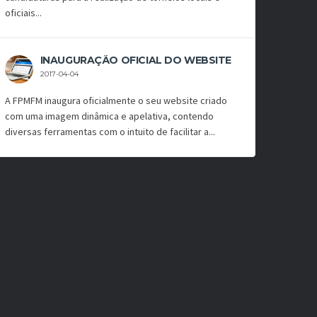
oficiais...
INAUGURAÇÃO OFICIAL DO WEBSITE
2017-04-04
A FPMFM inaugura oficialmente o seu website criado
com uma imagem dinâmica e apelativa, contendo
diversas ferramentas com o intuito de facilitar a...