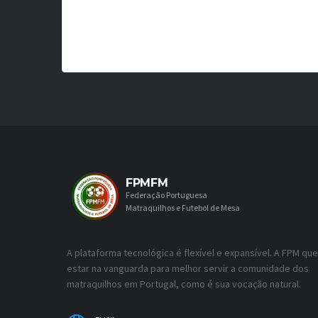
FPMFM
Federação Portuguesa
Matraquilhos e Futebol de Mesa
A plataforma tecnológica é flexível e expansível. A FPM que
estar na vanguarda para melhor servir a comunidade dos
matraquilhos em Portugal, como é sua vocação natural.