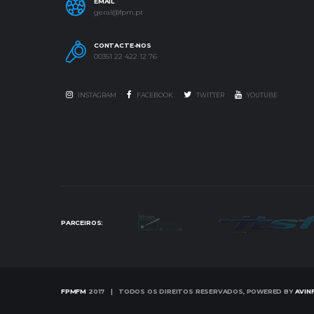
EMAIL
geral@fpm.pt
CONTACTE-NOS
00351 22 422 12 76
INSTAGRAM
FACEBOOK
TWITTER
YOUTUBE
PARCEIROS:
FPMFM
2017 | TODOS OS DIREITOS RESERVADOS, POWERED BY
AVIN