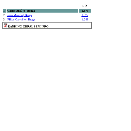
SEMI-PRO
pts
1
Carlos Araújo
| Braga
1.878
2
João Moreira
| Braga
1.372
3
Filipe Carvalho
| Braga
1.286
RANKING GERAL SEMI-PRO